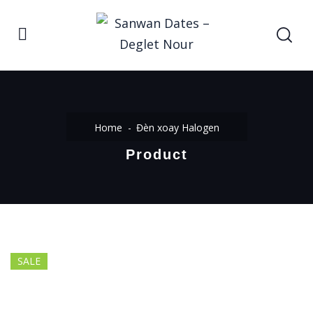
Home
Đèn xoay Halogen
Product
SALE