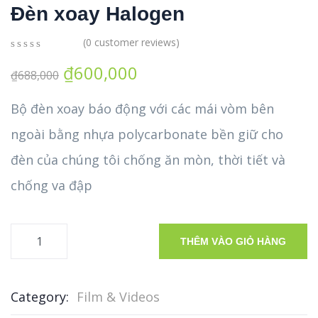
Đèn xoay Halogen
(
0
customer reviews)
0
5
0
₫
600,000
out
₫
688,000
of
based
Bộ đèn xoay báo động với các mái vòm bên
on
customer
ngoài bằng nhựa polycarbonate bền giữ cho
ratings
đèn của chúng tôi chống ăn mòn, thời tiết và
chống va đập
THÊM VÀO GIỎ HÀNG
Category:
Film & Videos