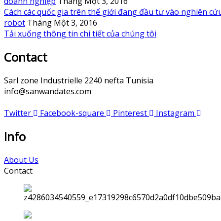
doanh nghiệp
Tháng Một 3, 2016
Cách các quốc gia trên thế giới đang đầu tư vào nghiên cứ
robot
Tháng Một 3, 2016
Tải xuống thông tin chi tiết của chúng tôi
Contact
Sarl zone Industrielle 2240 nefta Tunisia
info@sanwandates.com
Twitter
Facebook-square
Pinterest
Instagram
Info
About Us
Contact