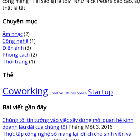
công mạng: 'Tại sao lại là tôi?' Như Nick Peters báo cáo, s
thật là tất
Chuyên mục
Âm nhạc
(2)
Công nghệ
(1)
Điện ảnh
(3)
Phong cách
(2)
Thời trang
(1)
Thẻ
Coworking
Startup
Creative
Offices
Space
Bài viết gần đây
Chúng tôi tin tưởng vào việc xây dựng mối quan hệ kinh
doanh lâu dài của chúng tôi
Tháng Một 3, 2016
Thực tập công nghệ số mang lại lợi ích cho sinh viên và